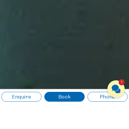
1
Enquire
Book
Phone