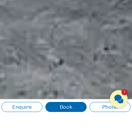
1
Enquire
Book
Phone