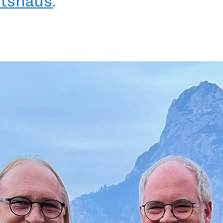
otshaus
.