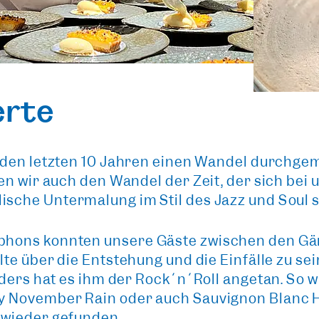
erte
 den letzten 10 Jahren einen Wandel durchgema
en wir auch den Wandel der Zeit, der sich
bei 
lische Untermalung
im Stil des
Jazz und Soul
s
phons konnten unsere Gäste zwischen den G
lte über die Entstehung und die Einfälle zu s
nders hat es ihm der
Rock´n´Roll
angetan. So w
y November Rain oder auch Sauvignon Blanc H
 wieder gefunden.