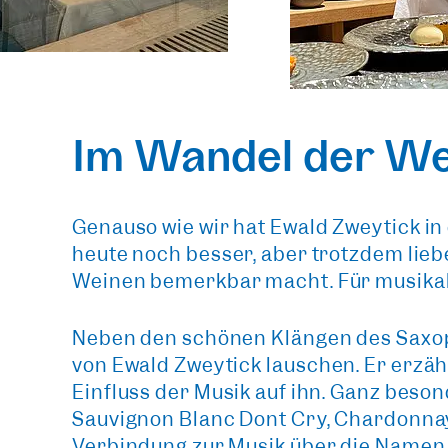
Im Wandel der W
Genauso wie wir hat
Ewald Zweytick
in
heute noch besser, aber trotzdem lieb
Weinen
bemerkbar macht. Für
musika
Neben den schönen Klängen des Saxo
von Ewald Zweytick
lauschen. Er erzäh
Einfluss der Musik auf ihn. Ganz beso
Sauvignon Blanc Dont Cry, Chardonna
Verbindung zur Musik über die Namen