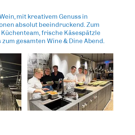
Wein, mit
kreativem Genuss in
tionen absolut beeindruckend. Zum
m Küchenteam, frische Käsespätzle
s
zum gesamten Wine & Dine Abend.