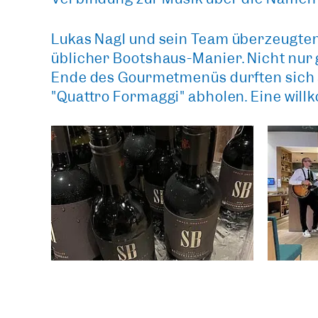
Lukas Nagl
und sein Team überzeugten
üblicher Bootshaus-Manier
. Nicht nu
Ende des Gourmetmenüs durften sich a
"Quattro Formaggi" abholen. Eine wi