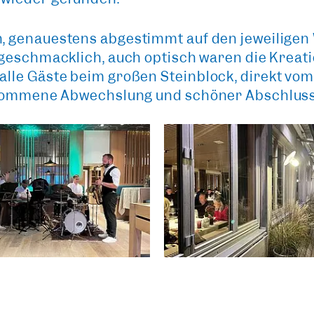
, genauestens abgestimmt auf den jeweiligen 
r geschmacklich, auch optisch waren die Krea
lle Gäste beim großen Steinblock, direkt vo
llkommene Abwechslung und
schöner Abschlus