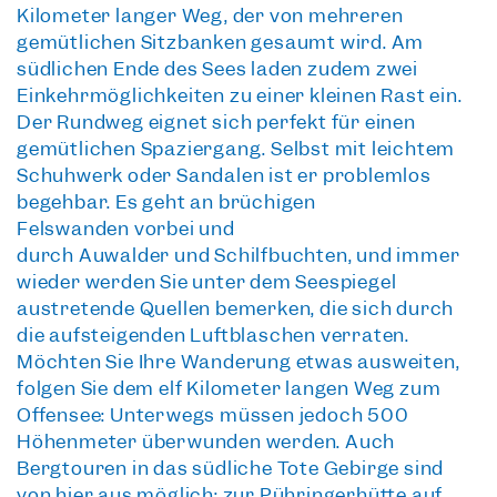
Kilometer langer Weg
, der von mehreren
gemütlichen Sitzbänken gesäumt wird. Am
südlichen Ende des Sees laden zudem zwei
Einkehrmöglichkeiten zu einer kleinen Rast ein.
Der Rundweg eignet sich perfekt für einen
gemütlichen Spaziergang. Selbst mit leichtem
Schuhwerk oder Sandalen ist er problemlos
begehbar. Es geht an
brüchigen
Felswänden
vorbei und
durch
Auwälder
und
Schilfbuchten
, und immer
wieder werden Sie unter dem Seespiegel
austretende Quellen bemerken, die sich durch
die aufsteigenden Luftbläschen verraten.
Möchten Sie Ihre Wanderung etwas ausweiten,
folgen Sie dem elf Kilometer langen Weg zum
Offensee: Unterwegs müssen jedoch 500
Höhenmeter überwunden werden. Auch
Bergtouren in das südliche Tote Gebirge sind
von hier aus möglich: zur Pühringerhütte auf