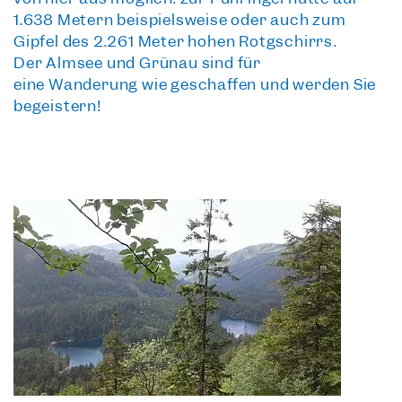
1.638 Metern beispielsweise oder auch zum
Gipfel des 2.261 Meter hohen Rotgschirrs.
Der
Almsee und Grünau
sind für
eine
Wanderung wie geschaffen
und werden Sie
begeistern!