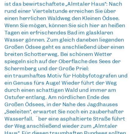
ist das bewirtschaftete „Almtaler Haus“: Nach
rund einer Viertelstunde erreichen Sie über
einen herrlichen Waldweg den Kleinen Ödsee.
Wenn Sie mögen, können Sie sich hier an heißen
Tagen ein
erfrischendes Bad im glasklaren
Wasser
gönnen. Zum gleich daneben liegenden
Großen Ödsee geht es anschließend über einen
breiten Schotterweg. Bei schönem Wetter
spiegeln sich auf der Oberfläche des Sees der
Schermberg und der Große Priel:
ein
traumhaftes Motiv für Hobbyfotografen
und
ein Genuss fürs Auge! Wieder führt der Weg
durch einen schattigen Wald und immer am
Ostufer entlang. Am nördlichen Ende des
Großen Ödsees, in der Nähe des Jagdhauses
„Seeleiten“, erwartet Sie noch ein
zauberhafter
Wasserfall
. Über eine asphaltierte Straße führt
der Weg anschließend wieder zum „Almtaler
Haus“. Für diesen traumhaften Rundweg sollten