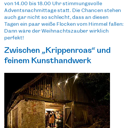
von 14.00 bis 18.00 Uhr
stimmungsvolle
Adventsnachmittage
statt. Die Chancen stehen
auch gar nicht so schlecht, dass an diesen
Tagen ein paar weiße Flocken vom Himmel fallen:
Dann wäre der Weihnachtszauber wirklich
perfekt!
Zwischen „Krippenroas“ und
feinem Kunsthandwerk