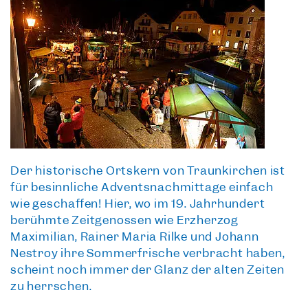
Der
historische Ortskern von Traunkirchen
ist
für besinnliche Adventsnachmittage einfach
wie geschaffen! Hier, wo im 19. Jahrhundert
berühmte Zeitgenossen wie Erzherzog
Maximilian, Rainer Maria Rilke und Johann
Nestroy ihre Sommerfrische verbracht haben,
scheint noch immer
der Glanz der alten Zeiten
zu herrschen.