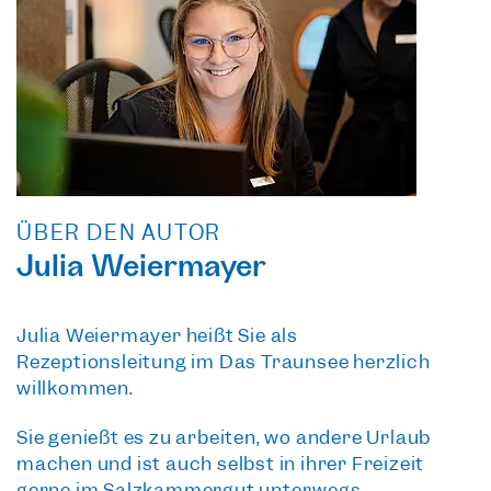
ÜBER DEN AUTOR
Julia Weiermayer
Julia Weiermayer heißt Sie als
Rezeptionsleitung im Das Traunsee herzlich
willkommen.
Sie genießt es zu arbeiten, wo andere Urlaub
machen und ist auch selbst in ihrer Freizeit
gerne im Salzkammergut unterwegs.