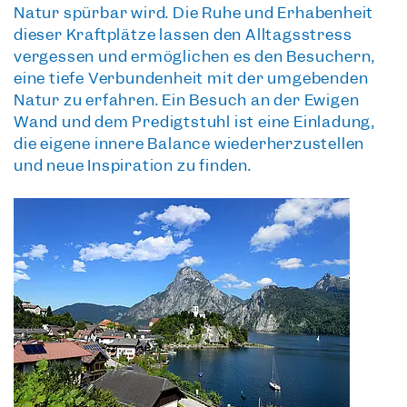
Natur spürbar wird. Die Ruhe und Erhabenheit
dieser Kraftplätze lassen den Alltagsstress
vergessen und ermöglichen es den Besuchern,
eine tiefe Verbundenheit mit der umgebenden
Natur zu erfahren. Ein Besuch an der Ewigen
Wand und dem Predigtstuhl ist eine Einladung,
die eigene innere Balance wiederherzustellen
und neue Inspiration zu finden.