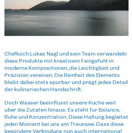
Chefkoch Lukas Nagl und sein Team verwandeln
diese Produkte mit kreativem Feingefühl in
moderne Kompositionen, die Leichtigkeit und
Präzision vereinen. Die Reinheit des Elements
bleibt dabei stets spürbar und prägt jedes Detail
der kulinarischen Handschrift.
Doch Wasser beeinflusst unsere Küche weit
über die Zutaten hinaus: Es steht für Balance,
Ruhe und Konzentration. Diese Haltung begleitet
jeden Moment bei uns am Traunsee. Dass diese
besondere Verbindung nun auch international