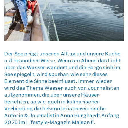
Der See prägt unseren Alltag und unsere Küche
auf besondere Weise. Wenn am Abend das Licht
über das Wasser wandert und die Berge sich im
See spiegeln, wird spürbar, wie sehr dieses
Element die Sinne beeinflusst. Immer wieder
wird das Thema Wasser auch von Journalisten
aufgenommen, die über unsere Häuser
berichten, so wie auch in kulinarischer
Verbindung die bekannte österreichische
Autorin & Journalistin Anna Burghardt Anfang
2025 im Lifestyle-Magazin Maison Ë.