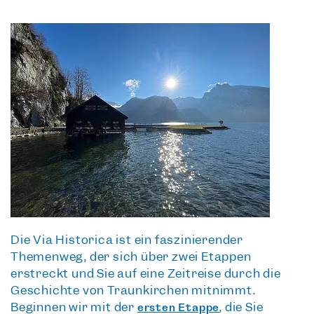
Die
Via Historica
ist ein faszinierender
Themenweg, der sich über zwei Etappen
erstreckt und Sie auf eine
Zeitreise durch die
Geschichte von Traunkirchen
mitnimmt.
Beginnen wir mit der
, die Sie
ersten Etappe