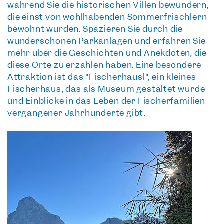
während Sie die
historischen Villen
bewundern,
die einst von wohlhabenden Sommerfrischlern
bewohnt wurden. Spazieren Sie durch die
wunderschönen Parkanlagen und erfahren Sie
mehr über die Geschichten und Anekdoten, die
diese Orte zu erzählen haben. Eine besondere
Attraktion ist das
"Fischerhäusl"
, ein kleines
Fischerhaus, das als Museum gestaltet wurde
und Einblicke in das Leben der Fischerfamilien
vergangener Jahrhunderte gibt.