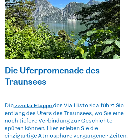
Die Uferpromenade des
Traunsees
Die
der Via Historica führt Sie
zweite Etappe
entlang des Ufers des Traunsees, wo Sie eine
noch tiefere Verbindung zur Geschichte
spüren können. Hier erleben Sie die
einzigartige Atmosphäre vergangener Zeiten
,