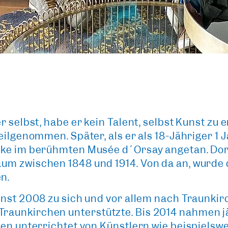
 selbst, habe er kein Talent, selbst Kunst zu e
eilgenommen. Später, als er als 18-Jähriger 1 
rke im berühmten Musée d´Orsay angetan. Do
um zwischen 1848 und 1914. Von da an, wurde
n.
unst 2008 zu sich und vor allem nach Traunkir
Traunkirchen
unterstützte. Bis 2014 nahmen j
den unterrichtet von Künstlern wie beispielswe