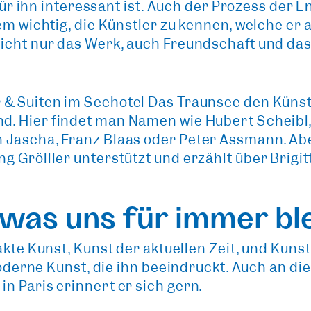
für ihn interessant ist. Auch der
Prozess der E
em wichtig, die Künstler zu kennen, welche er a
nicht nur das Werk, auch Freundschaft und da
 & Suiten im
Seehotel Das Traunsee
den Künst
d. Hier findet man Namen wie Hubert Scheibl,
 Jascha, Franz Blaas oder Peter Assmann. A
 Grölller unterstützt und erzählt über Brigit
 was uns für immer bl
akte Kunst
, Kunst der
aktuellen Zeit
, und Kuns
moderne Kunst, die ihn beeindruckt. Auch an die
n Paris erinnert er sich gern.