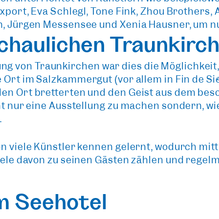
xport, Eva Schlegl, Tone Fink, Zhou Brothers, A
n, Jürgen Messensee und Xenia Hausner, um nu
chaulichen Traunkirc
g von Traunkirchen war dies die Möglichkeit
 Ort im Salzkammergut
(vor allem in Fin de Si
den Ort bretterten und den Geist aus dem bes
ht nur eine Ausstellung zu machen sondern, wi
n
.
on viele Künstler kennen gelernt, wodurch mitt
viele davon zu seinen Gästen zählen und regel
m Seehotel