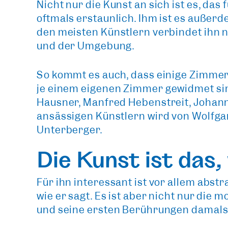
Nicht nur die Kunst an sich ist es, das 
oftmals erstaunlich. Ihm ist es außerd
den meisten Künstlern verbindet ihn 
und der Umgebung.
So kommt es auch, dass einige Zimmer
je einem eigenen Zimmer
gewidmet sin
Hausner, Manfred Hebenstreit, Johann
ansässigen Künstlern wird von Wolfgang
Unterberger.
Die Kunst ist das,
Für ihn interessant ist vor allem
abstr
wie er sagt. Es ist aber nicht nur die 
und seine ersten Berührungen damals i