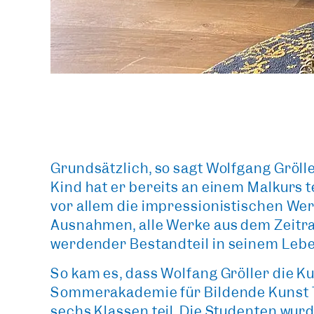
Grundsätzlich, so sagt Wolfgang Gröller
Kind hat er bereits an einem Malkurs t
vor allem die impressionistischen We
Ausnahmen, alle Werke aus dem Zeitra
werdender Bestandteil
in seinem Lebe
So kam es, dass Wolfang Gröller die K
Sommerakademie für Bildende Kunst 
sechs Klassen teil. Die Studenten wur