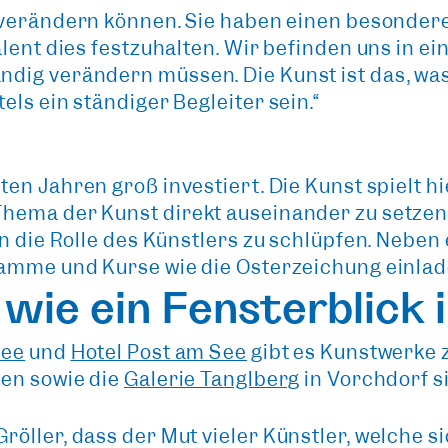
t verändern können
. Sie haben einen besondere
alent dies festzuhalten. Wir befinden uns in e
ig verändern müssen. Die Kunst ist das, was bl
ls ein ständiger Begleiter sein.“
ten Jahren groß investiert
. Die Kunst spielt h
hema der Kunst direkt auseinander zu setzen, 
n die Rolle des Künstlers zu schlüpfen. Neben 
amme und Kurse wie die Osterzeichung einladen
wie ein Fensterblick 
see
und
Hotel Post am See
gibt es Kunstwerke 
en sowie die
Galerie Tanglberg
in Vorchdorf s
ller, dass der Mut vieler Künstler, welche sic