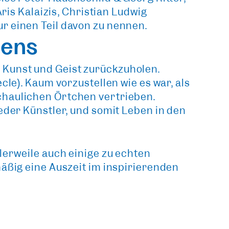
ris Kalaizis, Christian Ludwig
r einen Teil davon zu nennen.
hens
,
Kunst und Geist zurückzuholen
.
ècle). Kaum vorzustellen wie es war, als
chaulichen Örtchen vertrieben.
eder Künstler, und somit
Leben in den
lerweile auch einige zu echten
mäßig eine Auszeit im
inspirierenden