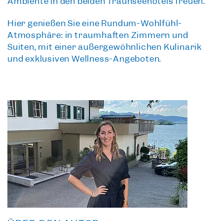
Ambiente
in den
beiden Traunseehotels
freuen.
Hier genießen Sie eine Rundum-Wohlfühl-
Atmosphäre: in traumhaften Zimmern und
Suiten, mit einer außergewöhnlichen Kulinarik
und exklusiven Wellness-Angeboten.