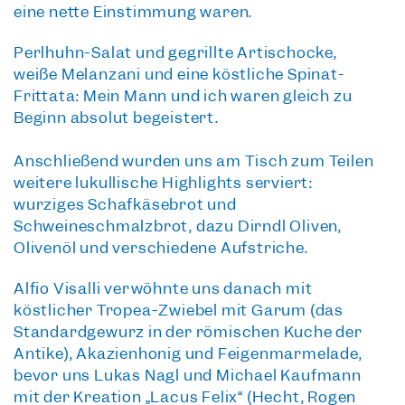
eine nette Einstimmung waren.
Perlhuhn-Salat und gegrillte Artischocke,
weiße Melanzani und eine köstliche Spinat-
Frittata: Mein Mann und ich waren gleich zu
Beginn absolut begeistert.
Anschließend wurden uns am Tisch zum Teilen
weitere
lukullische Highlights
serviert:
würziges Schafkäsebrot und
Schweineschmalzbrot, dazu Dirndl Oliven,
Olivenöl und verschiedene Aufstriche.
Alfio Visalli verwöhnte uns danach mit
köstlicher
Tropea-Zwiebel
mit Garum (das
Standardgewürz in der römischen Küche der
Antike), Akazienhonig und Feigenmarmelade,
bevor uns Lukas Nagl und Michael Kaufmann
mit der Kreation
„Lacus Felix“
(Hecht, Rogen