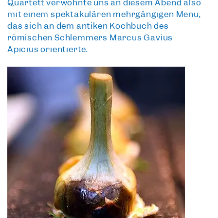
Quartett
verwöhnte uns an diesem Abend also
mit einem spektakulären mehrgängigen Menü,
das sich an dem antiken Kochbuch des
römischen Schlemmers Marcus Gavius
Apicius orientierte.