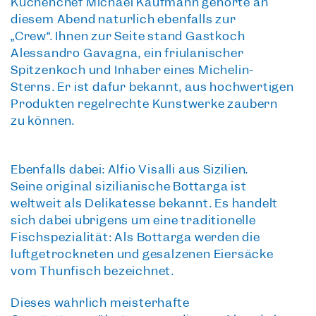
Küchenchef Michael Kaufmann
gehörte an
diesem Abend natürlich ebenfalls zur
„Crew“. Ihnen zur Seite stand
Gastkoch
Alessandro Gavagna
, ein friulanischer
Spitzenkoch und
Inhaber eines Michelin-
Sterns
. Er ist dafür bekannt, aus hochwertigen
Produkten regelrechte Kunstwerke zaubern
zu können.
Ebenfalls dabei:
Alfio Visalli aus Sizilien
.
Seine
original sizilianische Bottarga
ist
weltweit als Delikatesse bekannt. Es handelt
sich dabei übrigens um eine traditionelle
Fischspezialität: Als Bottarga werden die
luftgetrockneten und gesalzenen Eiersäcke
vom Thunfisch bezeichnet.
Dieses wahrlich meisterhafte