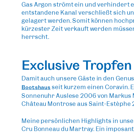
Gas Argon strömt ein und verhindert e
entstandene Kanal verschließt sich u
gelagert werden. Somit können hochpre
kürzester Zeit verkauft werden müsse
herrscht.
Exclusive Tropfe
Damit auch unsere Gäste in den Gen
seit kurzem einen Coravin
.
Bootshaus
Sonnenuhr Auslese 2006 von Markus Mo
Château Montrose aus Saint-Estèphe 
Meine persönlichen Highlights in un
Cru Bonneau du Martray. Ein imposante