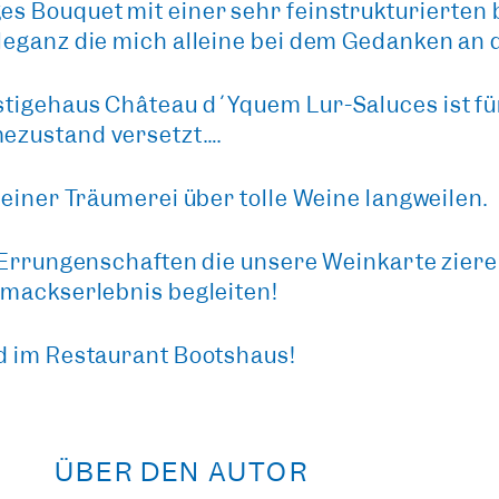
s Bouquet mit einer sehr feinstrukturierten 
leganz die mich alleine bei dem Gedanken an 
tigehaus Château d´Yquem Lur-Saluces ist für
ezustand versetzt….
meiner Träumerei über tolle Weine langweilen.
 Errungenschaften die unsere Weinkarte ziere
hmackserlebnis begleiten!
d im Restaurant Bootshaus!
ÜBER DEN AUTOR