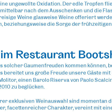
ine ungewollte Oxidation. Der
edle Tropfen fli
nmittelbar nach dem Ausschenken und die Flas
isige Weine glasweise Weine offeriert werden
n, beziehungsweise die Sorge der frühzeitige
n im Restaurant Boots
uss solcher Gaumenfreuden kommen können,
b
 Es bereitet uns große Freude unsere Gäste mit
litor, einen Barolo Riserva von Paolo Scalc
2010 zu beglücken.
serer exklusiven Weinauswahl sind momentan
r, facettenreicher Charakter, vereint mit ei