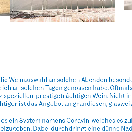
m die Weinauswahl an solchen Abenden besonde
e ich an solchen Tagen genossen habe. Oftmal
z speziellen, prestigeträchtigen Wein. Nicht 
tiger ist das
Angebot an grandiosen, glaswei
 es ein
System namens Coravin
, welches es z
reizugeben. Dabei durchdringt eine dünne Na