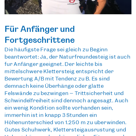
Für Anfänger und
Fortgeschrittene
Die häufigste Frage sei gleich zu Beginn
beantwortet: Ja, der
Naturfreundesteig ist auch
für Anfänger geeignet
. Der leichte bis
mittelschwere Klettersteig entspricht der
Bewertung A/B mit Tendenz zu B. Es sind
demnach keine Überhänge oder glatte
Felswände zu bezwingen – Trittsicherheit und
Schwindelfreiheit sind dennoch angesagt. Auch
ein wenig Kondition sollte vorhanden sein,
immerhin ist in knapp 3
Stunden ein
Höhenunterschied von 1.250 m
zu überwinden.
Gutes Schuhwerk, Klettersteigausrüstung und