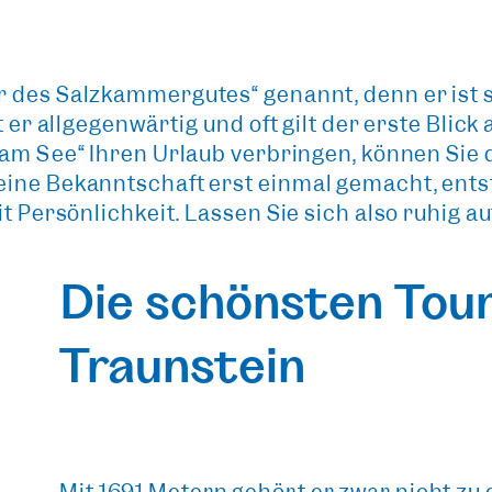
r des Salzkammergutes“
genannt, denn er ist
t er allgegenwärtig und oft gilt der erste Bli
 am See“
Ihren Urlaub verbringen, können Sie
eine Bekanntschaft erst einmal gemacht, entst
t Persönlichkeit. Lassen Sie sich also ruhig au
Die schönsten Tou
Traunstein