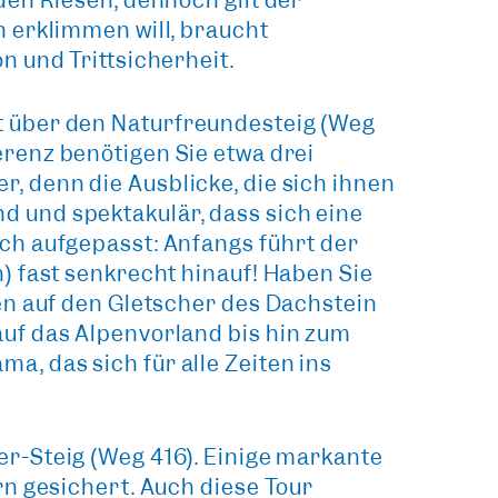
den Riesen, dennoch gilt der
n erklimmen will, braucht
n und Trittsicherheit.
t über den
Naturfreundesteig (Weg
erenz benötigen Sie etwa drei
er, denn
die Ausblicke
, die sich ihnen
d und spektakulär
, dass sich eine
ch aufgepasst: Anfangs führt der
n) fast senkrecht hinauf! Haben Sie
den auf den Gletscher des Dachstein
auf das Alpenvorland bis hin zum
ma, das sich für alle Zeiten ins
r-Steig (Weg 416)
. Einige markante
rn gesichert. Auch diese Tour