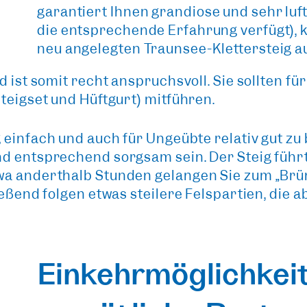
garantiert Ihnen
grandiose und sehr luf
die entsprechende Erfahrung verfügt), k
neu angelegten Traunsee-Klettersteig
a
 ist somit recht anspruchsvoll. Sie sollten für
teigset und Hüftgurt) mitführen.
 einfach und auch für Ungeübte relativ gut zu
nd entsprechend sorgsam sein. Der Steig führ
wa anderthalb Stunden gelangen Sie zum „Brün
ießend folgen etwas steilere Felspartien, die a
Einkehrmöglichkeit