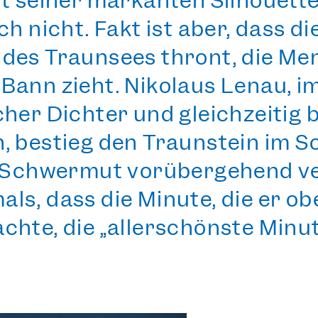
it seiner
markanten Silhouett
h nicht. Fakt ist aber, dass d
 des Traunsees thront
, die M
Bann zieht. Nikolaus Lenau, i
cher Dichter und gleichzeitig
n, bestieg den Traunstein im 
ne Schwermut vorübergehend ve
ls, dass die Minute, die er o
chte, die „allerschönste Minut