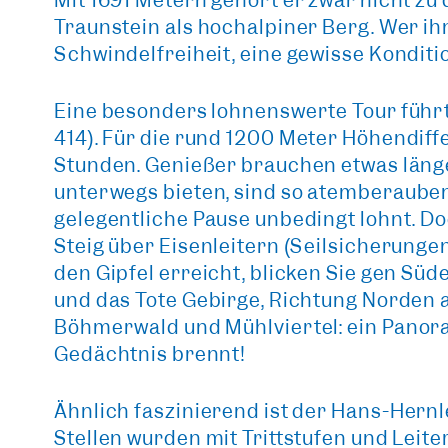
Mit 1691 Metern gehört er zwar nicht zu 
Traunstein als hochalpiner Berg. Wer ih
Schwindelfreiheit, eine gewisse Konditio
Eine besonders lohnenswerte Tour führ
414)
. Für die rund 1200 Meter Höhendiff
Stunden. Genießer brauchen etwas läng
unterwegs bieten,
sind so atemberauben
gelegentliche Pause unbedingt lohnt. Do
Steig über Eisenleitern (Seilsicherunge
den Gipfel erreicht, blicken Sie gen Sü
und das Tote Gebirge, Richtung Norden 
Böhmerwald und Mühlviertel:
ein Panora
Gedächtnis brennt!
Ähnlich faszinierend ist der
Hans-Hernle
Stellen wurden mit Trittstufen und Leite