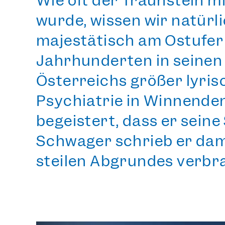
Wie oft der Traunstein m
wurde, wissen wir natürlic
majestätisch am Ostufer
Jahrhunderten in seinen 
Österreichs größer lyris
Psychiatrie in Winnende
begeistert, dass er sei
Schwager schrieb er dama
steilen Abgrundes verbra