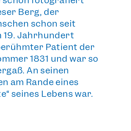
e
schon fotografiert
ieser Berg, der
enschen schon seit
m 19. Jahrhundert
 berühmter Patient der
Sommer 1831 und war so
rgaß. An seinen
ben am Rande eines
e“ seines Lebens war.