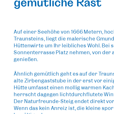
gemütliche Rast
Auf einer Seehöhe von
1666 Metern
, ho
Traunsteins, liegt die
malerische Gmund
Hüttenwirte um Ihr leibliches Wohl. Bei
Sonnenterrasse Platz nehmen, von der a
genießen.
Ähnlich gemütlich geht es auf der
Traun
alte Zirbengaststube in der erst vor ei
Hütte umfasst einen mollig warmen Kac
herrscht dagegen lichtdurchflutete Wi
Der
Naturfreunde-Steig endet direkt vo
Wenn das kein Anreiz ist, die kleine sp