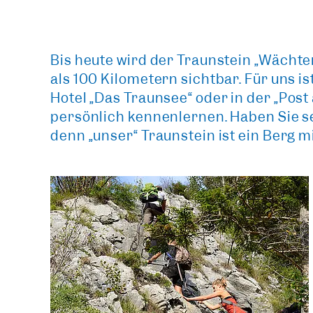
Bis heute wird der Traunstein
„Wächte
als 100 Kilometern sichtbar. Für uns is
Hotel „Das Traunsee“
oder in der
„Post
persönlich kennenlernen. Haben Sie s
denn „unser“ Traunstein ist ein Berg mi