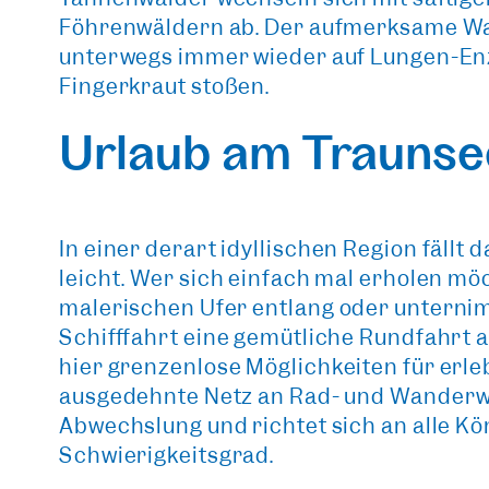
Föhrenwäldern ab. Der aufmerksame Wa
unterwegs immer wieder auf Lungen-Enz
Fingerkraut stoßen.
Urlaub am Traunse
In einer derart
idyllischen Region
fällt 
leicht. Wer sich einfach mal erholen möc
malerischen Ufer
entlang oder unternim
Schifffahrt eine gemütliche Rundfahrt 
hier
grenzenlose Möglichkeiten
für erle
ausgedehnte Netz an Rad- und Wanderw
Abwechslung und richtet sich an alle K
Schwierigkeitsgrad.