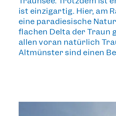
Traunsee
. Trotzdem ist e
ist einzigartig
. Hier, am
eine paradiesische Natur
flachen Delta der Traun 
allen voran natürlich
Tra
Altmünster sind einen B