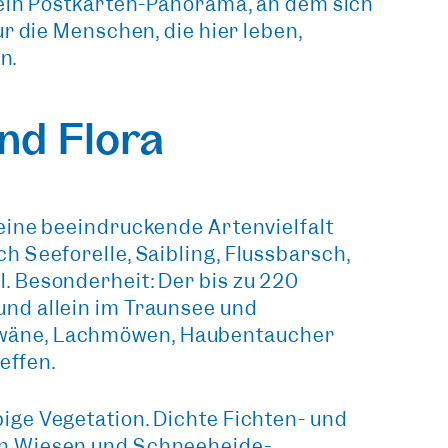
 ein Postkarten-Panorama, an dem sich
r die Menschen, die hier leben,
n.
nd Flora
seine
beeindruckende Artenvielfalt
h Seeforelle, Saibling, Flussbarsch,
. Besonderheit: Der bis zu 220
 und allein im Traunsee
und
hwäne, Lachmöwen, Haubentaucher
effen.
ige Vegetation
. Dichte Fichten- und
en Wiesen und Schneeheide-