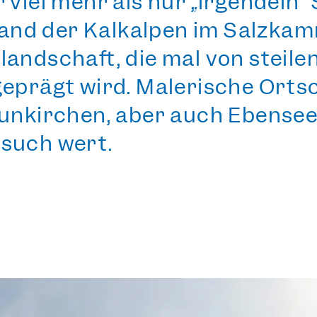
r viel mehr als nur „irgendein“
 Rand der Kalkalpen im Salzkam
landschaft, die mal von steil
geprägt wird. Malerische Orts
unkirchen
, aber auch Ebense
esuch wert.