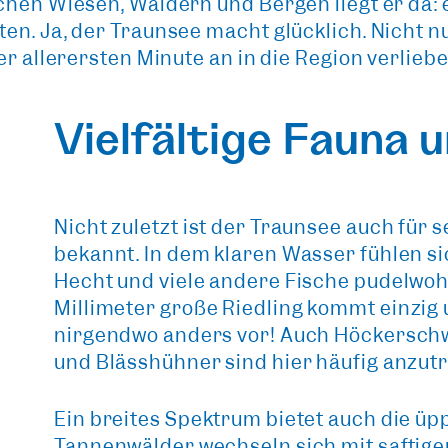
chen Wiesen, Wäldern und Bergen liegt er da:
n. Ja, der Traunsee macht glücklich. Nicht nu
er allerersten Minute an in die Region verliebe
Vielfältige Fauna u
Nicht zuletzt ist der Traunsee auch für 
bekannt. In dem klaren Wasser fühlen sic
Hecht und viele andere Fische pudelwohl
Millimeter große
Riedling
kommt
einzig
nirgendwo anders vor! Auch Höckersc
und Blässhühner sind hier häufig anzutr
Ein breites Spektrum bietet auch die
üpp
Tannenwälder wechseln sich mit saftig