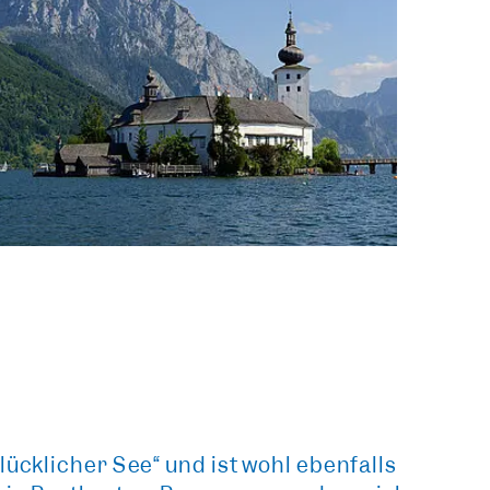
lücklicher See“
und ist wohl ebenfalls