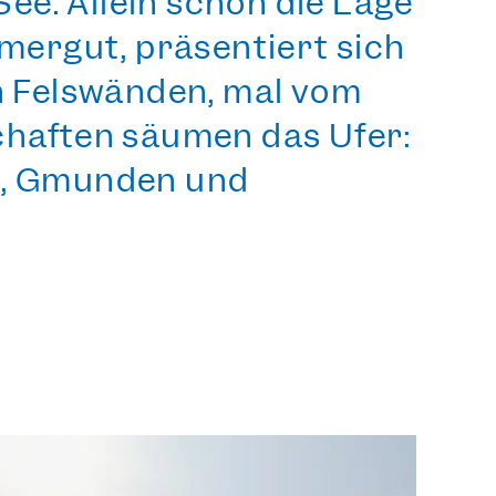
 See. Allein schon
die Lage
mergut, präsentiert sich
en Felswänden, mal vom
chaften säumen das Ufer:
e, Gmunden und