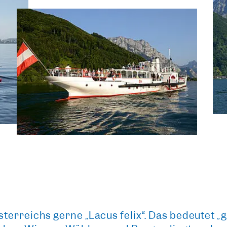
Österreichs gerne
„Lacus felix“
. Das bedeutet
„g