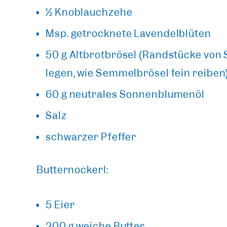
½ Knoblauchzehe
Msp. getrocknete Lavendelblüten
50 g Altbrotbrösel (Randstücke von
legen, wie Semmelbrösel fein reiben
60 g neutrales Sonnenblumenöl
Salz
schwarzer Pfeffer
Butternockerl:
5 Eier
200 g weiche Butter