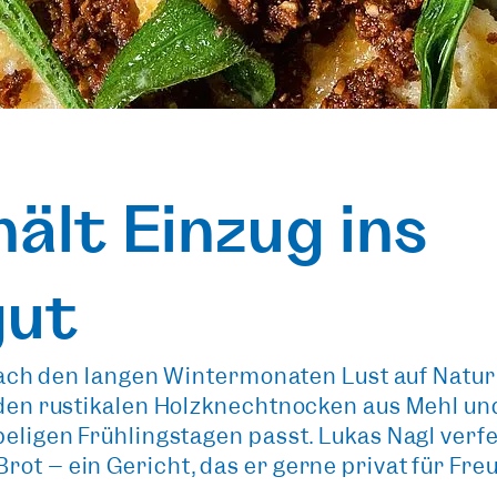
hält Einzug ins
gut
ie nach den langen Wintermonaten Lust auf Na
n den rustikalen Holzknechtnocken aus Mehl un
beligen Frühlingstagen passt. Lukas Nagl verf
rot – ein Gericht, das er gerne privat für Fre