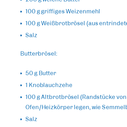
100 g griffiges Weizenmehl
100 g Weißbrotbrösel (aus entrinde
Salz
Butterbrösel:
50 g Butter
1 Knoblauchzehe
100 g Altbrotbrösel (Randstücke vo
Ofen/Heizkörper legen, wie Semmelb
Salz