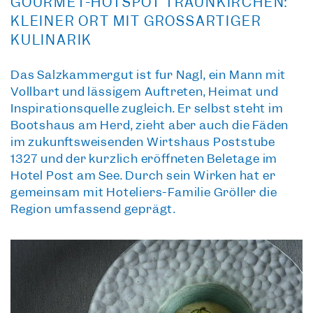
GOURMET-HOTSPOT TRAUNKIRCHEN:
KLEINER ORT MIT GROSSARTIGER K
ULINARIK
Das Salzkammergut ist für Nagl, ein Mann mit
Vollbart und lässigem Auftreten, Heimat und
Inspirationsquelle zugleich. Er selbst steht im
Bootshaus am Herd, zieht aber auch die Fäden
im zukunftsweisenden Wirtshaus Poststube
1327 und der kürzlich eröffneten Belétage im
Hotel Post am See. Durch sein Wirken hat er
gemeinsam mit Hoteliers-Familie Gröller die
Region umfassend geprägt.