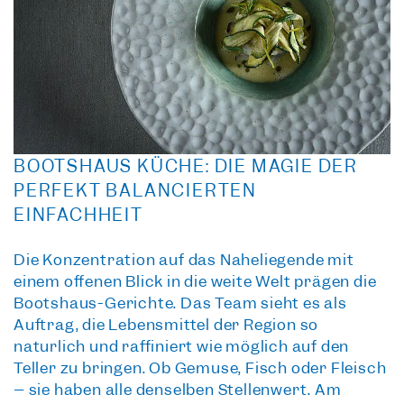
BOOTSHAUS KÜCHE: DIE MAGIE DER
PERFEKT BALANCIERTEN
EINFACHHEIT
Die Konzentration auf das Naheliegende mit
einem offenen Blick in die weite Welt prägen die
Bootshaus-Gerichte. Das Team sieht es als
Auftrag, die Lebensmittel der Region so
natürlich und raffiniert wie möglich auf den
Teller zu bringen. Ob Gemüse, Fisch oder Fleisch
– sie haben alle denselben Stellenwert. Am