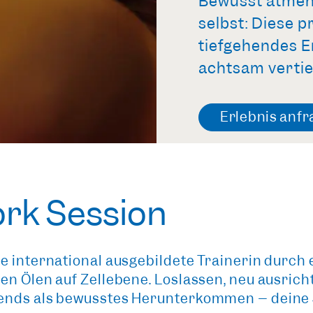
Bewusst atmen,
selbst: Diese p
tiefgehendes Er
achtsam verti
Erlebnis anf
ork Session
e international ausgebildete Trainerin durch 
n Ölen auf Zellebene. Loslassen, neu ausricht
ends als bewusstes Herunterkommen – deine Se