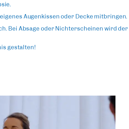
sie.
 eigenes Augenkissen oder Decke mitbringen.
ch. Bei Absage oder Nichterscheinen wird der 
is gestalten!