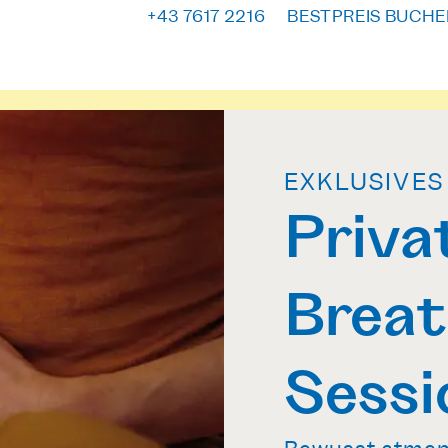
+43 7617 2216
BESTPREIS BUCHE
EXKLUSIVES
Priva
Brea
Sessi