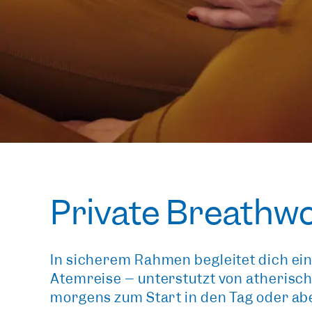
Private Breathw
In sicherem Rahmen begleitet dich ein
Atemreise – unterstützt von ätherische
morgens zum Start in den Tag oder ab