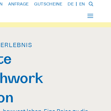
N
ANFRAGE
GUTSCHEINE
DE
EN
 ERLEBNIS
te
thwork
on