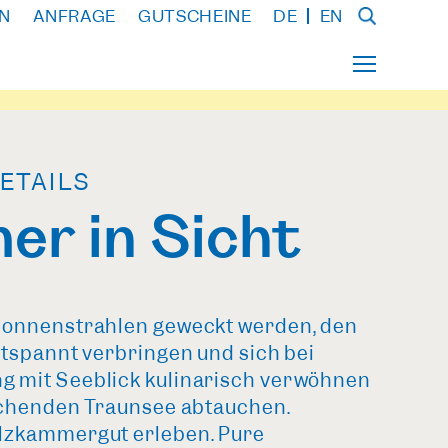
N
ANFRAGE
GUTSCHEINE
DE
EN
ETAILS
r in Sicht
Sonnenstrahlen geweckt werden, den
ntspannt verbringen und sich bei
 mit Seeblick kulinarisch verwöhnen
ischenden Traunsee abtauchen.
lzkammergut erleben. Pure