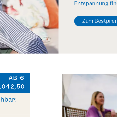
Entspannung fin
Zum Bestprei
AB €
.042,50
chbar: