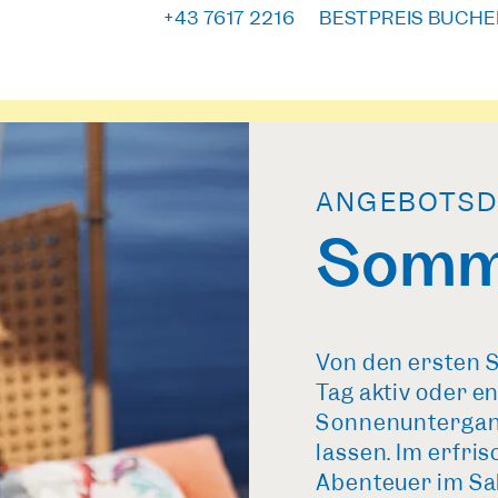
+43 7617 2216
BESTPREIS BUCHE
ANGEBOTSD
Somme
Von den ersten 
Tag aktiv oder e
Sonnenuntergang
lassen. Im erfr
Abenteuer im Sa