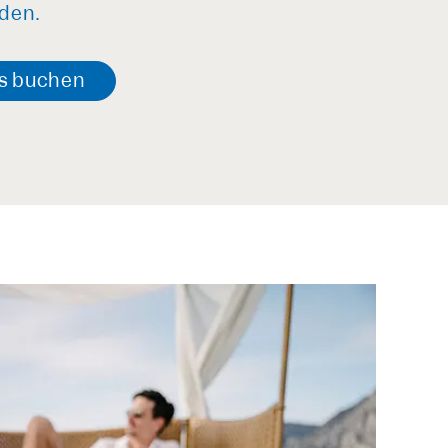
den.
s
buchen