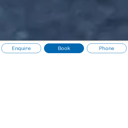
Enquire
Book
Phone