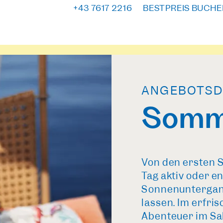
+43 7617 2216
BESTPREIS BUCHE
ANGEBOTSD
Somme
Von den ersten 
Tag aktiv oder e
Sonnenuntergang
lassen. Im erfr
Abenteuer im Sa