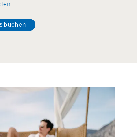
den.
s
buchen