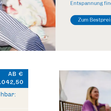
Entspannung fin
Zum Bestprei
AB €
.042,50
chbar: