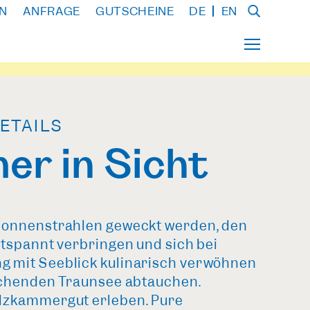
N
ANFRAGE
GUTSCHEINE
DE
EN
ETAILS
r in Sicht
Sonnenstrahlen geweckt werden, den
ntspannt verbringen und sich bei
 mit Seeblick kulinarisch verwöhnen
ischenden Traunsee abtauchen.
lzkammergut erleben. Pure